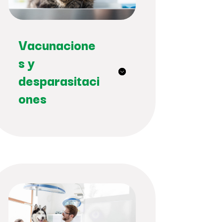
Vacunacione
s y
desparasitaci
ones