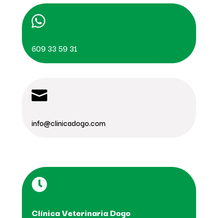

609 33 59 31

info@clinicadogo.com

Clínica Veterinaria Dogo