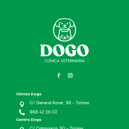
Clínica Dogo
C/ General Aznar, 58 – Totana

968 42 26 02

Centro Dogo
C/ Calasparra, 50 – Totana