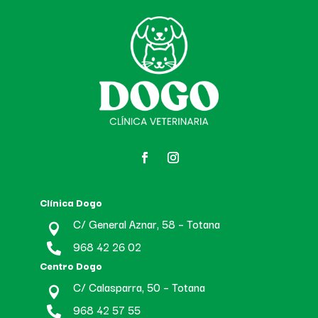
Clínica Dogo
C/ General Aznar, 58 – Totana

968 42 26 02

Centro Dogo
C/ Calasparra, 50 – Totana

968 42 57 55
