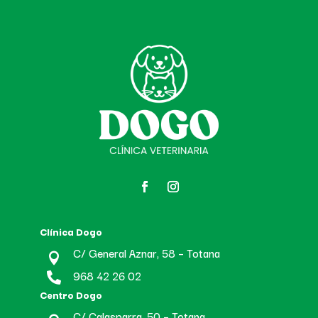
Clínica Dogo
C/ General Aznar, 58 – Totana

968 42 26 02

Centro Dogo
C/ Calasparra, 50 – Totana