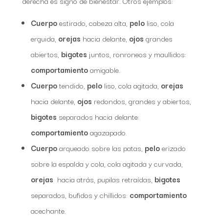
derecha es signo de bienestar. Otros ejemplos:
Cuerpo
estirado, cabeza alta,
pelo
liso, cola
erguida,
orejas
hacia delante,
ojos
grandes
abiertos,
bigotes
juntos, ronroneos y maullidos:
comportamiento
amigable.
Cuerpo
tendido,
pelo
liso, cola agitada,
orejas
hacia delante,
ojos
redondos, grandes y abiertos,
bigotes
separados hacia delante:
comportamiento
agazapado.
Cuerpo
arqueado sobre las patas,
pelo
erizado
sobre la espalda y cola, cola agitada y curvada,
orejas
hacia atrás, pupilas retraídas,
bigotes
separados, bufidos y chillidos:
comportamiento
acechante.