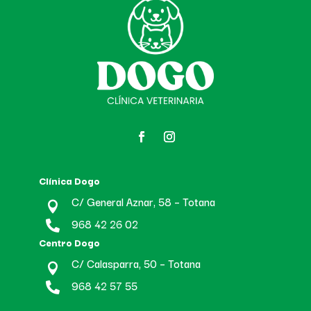
Clínica Dogo
C/ General Aznar, 58 – Totana

968 42 26 02

Centro Dogo
C/ Calasparra, 50 – Totana

968 42 57 55
